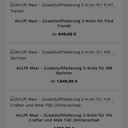
Durchschnittliche B
AirLift Maxi - Zusatzluftfederung 2-Kreis für Ford
Transit
Regulärer Preis:
Ab
949,00 €
Durchschnittliche B
AirLift Maxi - Zusatzluftfederung 2-Kreis für MB
Sprinter
Regulärer Preis:
Ab
1.049,00 €
Durchschnittliche B
AirLift Maxi - Zusatzluftfederung 2-Kreis für VW
Crafter und MAN TGE (Hinterachse)