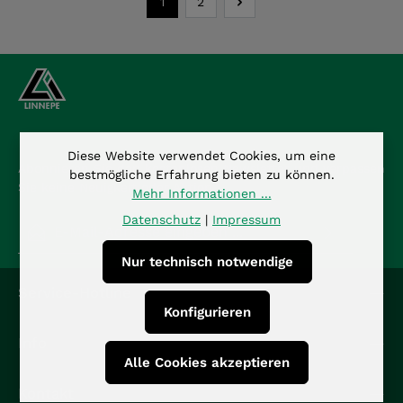
1
2
Seite
Seite
Diese Website verwendet Cookies, um eine
Abonnieren Sie den kostenlosen Newsletter und verpassen
bestmögliche Erfahrung bieten zu können.
Sie keine Neuigkeit oder Aktion.
Mehr Informationen ...
Datenschutz
|
Impressum
E-Mail-Adresse*
Nur technisch notwendige
Datenschutz
Die mit einem Stern (*) markierten Felder sind
Service-Hotline
Ich habe die
Datenschutzbestimmungen
zur
Pflichtfelder.
Konfigurieren
Kenntnis genommen und die
AGB
gelesen und bin
mit ihnen einverstanden.
*
Info
Alle Cookies akzeptieren
Kontakt