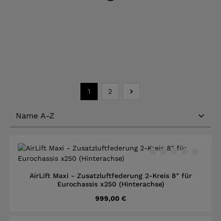
1
2
Seite
Seite
Durchschnittliche B
AirLift Maxi - Zusatzluftfederung 2-Kreis 8" für
Eurochassis x250 (Hinterachse)
Regulärer Preis:
999,00 €