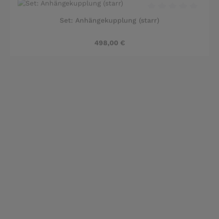
Durchschnittliche B
Set: Anhängekupplung (starr)
Regulärer Preis:
498,00 €
Durchschnittliche B
Set: Anhängekupplung (starr)
Regulärer Preis:
498,00 €