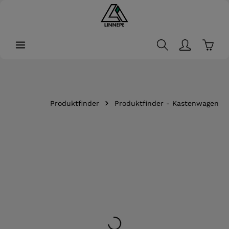
alt springen
Waren
Bildergalerie überspringen
Produktfinder
Produktfinder - Kastenwagen
Lädt...