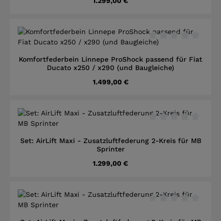
Regulärer Preis:
1.299,00 €
Durchschnittliche B
Komfortfederbein Linnepe ProShock passend für Fiat
Ducato x250 / x290 (und Baugleiche)
Regulärer Preis:
1.499,00 €
Durchschnittliche B
Set: AirLift Maxi - Zusatzluftfederung 2-Kreis für MB
Sprinter
Regulärer Preis:
1.299,00 €
Durchschnittliche B