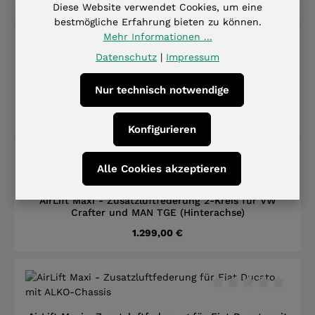
Regulärer Preis:
Ab
1.049,00 €
Diese Website verwendet Cookies, um eine
bestmögliche Erfahrung bieten zu können.
Mehr Informationen ...
Datenschutz
|
Impressum
Durchschnittliche B
AirLift Maxi - Zusatzluftfederung 2-Kreis für Renault
Nur technisch notwendige
Master
Regulärer Preis:
1.298,99 €
Konfigurieren
Alle Cookies akzeptieren
Durchschnittliche B
AirLift Maxi - Zusatzluftfederung 2-Kreis für VW
Crafter und MAN TGE (Hinterachse)
Regulärer Preis:
1.299,00 €
Durchschnittliche B