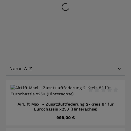
Lädt...
Durchschnittliche B
AirLift Maxi - Zusatzluftfederung 2-Kreis 8" für
Eurochassis x250 (Hinterachse)
Regulärer Preis:
999,00 €