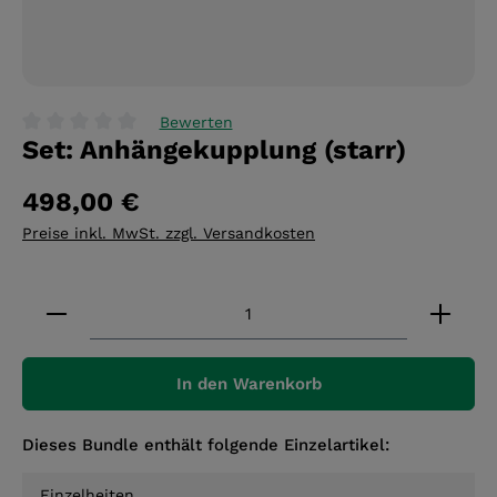
Bewerten
Set: Anhängekupplung (starr)
Durchschnittliche Bewertung von 0 von 5 Sternen
498,00 €
Preise inkl. MwSt. zzgl. Versandkosten
Produkt Anzahl: Gib den gewünschten Wert ein 
In den Warenkorb
Dieses Bundle enthält folgende Einzelartikel:
Einzelheiten