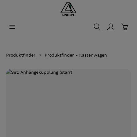
alt springen
Waren
Produktfinder
Produktfinder - Kastenwagen
Bildergalerie überspringen