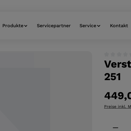
Produkte
Servicepartner
Service
Kontakt
Vers
Durchschnitt
251
449,
Preise inkl. 
Produkt