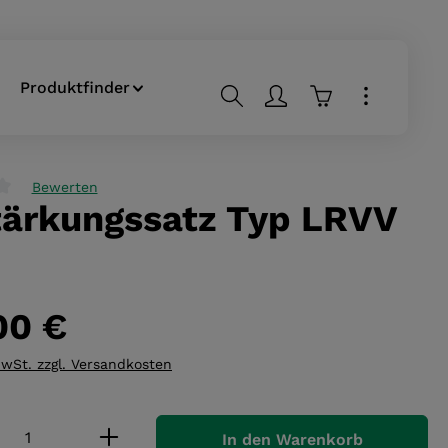
Produktfinder
Warenkorb enthä
Bewerten
tärkungssatz Typ LRVV
liche Bewertung von 0 von 5 Sternen
00 €
MwSt. zzgl. Versandkosten
 Anzahl: Gib den gewünschten Wert ei
In den Warenkorb