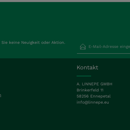
E-Mail-Adresse*
Sie keine Neuigkeit oder Aktion.
Datenschutz
Die mit einem Stern (*) ma
Kontakt
Ich habe die
Datensch
Pflichtfelder.
Kenntnis genommen un
mit ihnen einverstand
A. LINNEPE GMBH
Brinkerfeld 11
m
58256 Ennepetal
info@linnepe.eu