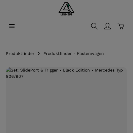
alt springen
Waren
Produktfinder
Produktfinder - Kastenwagen
Bildergalerie überspringen