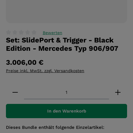
Bewerten
Set: SlidePort & Trigger - Black
Durchschnittliche Bewertung von 0 von 5 Sternen
Edition - Mercedes Typ 906/907
3.006,00 €
Preise inkl. MwSt. zzgl. Versandkosten
Produkt Anzahl: Gib den gewünschten Wert ein 
In den Warenkorb
Dieses Bundle enthält folgende Einzelartikel: