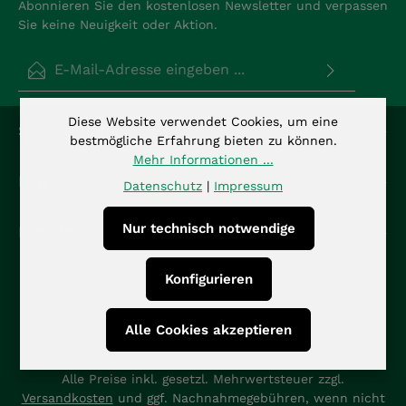
Abonnieren Sie den kostenlosen Newsletter und verpassen
Sie keine Neuigkeit oder Aktion.
E-Mail-Adresse*
Datenschutz
Diese Website verwendet Cookies, um eine
Die mit einem Stern (*) markierten Felder sind
Service-Hotline
Ich habe die
Datenschutzbestimmungen
zur
bestmögliche Erfahrung bieten zu können.
Pflichtfelder.
Kenntnis genommen und die
AGB
gelesen und bin
Mehr Informationen ...
mit ihnen einverstanden.
*
Info
Datenschutz
|
Impressum
Nur technisch notwendige
Kontakt
Konfigurieren
Alle Cookies akzeptieren
Alle Preise inkl. gesetzl. Mehrwertsteuer zzgl.
Versandkosten
und ggf. Nachnahmegebühren, wenn nicht