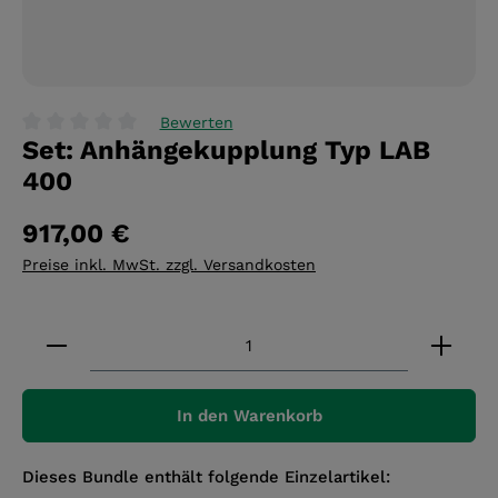
Bewerten
Set: Anhängekupplung Typ LAB
Durchschnittliche Bewertung von 0 von 5 Sternen
400
917,00 €
Preise inkl. MwSt. zzgl. Versandkosten
Produkt Anzahl: Gib den gewünschten Wert ein 
In den Warenkorb
Dieses Bundle enthält folgende Einzelartikel: