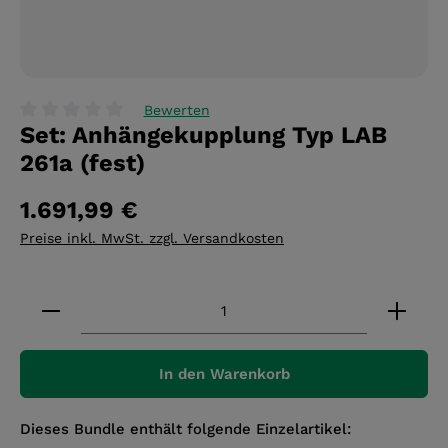
Bewerten
Set: Anhängekupplung Typ LAB
Durchschnittliche Bewertung von 0 von 5 Sternen
261a (fest)
1.691,99 €
Preise inkl. MwSt. zzgl. Versandkosten
Produkt Anzahl: Gib den gewünschten Wert ein 
In den Warenkorb
Dieses Bundle enthält folgende Einzelartikel: