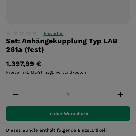
Bewerten
Set: Anhängekupplung Typ LAB
Durchschnittliche Bewertung von 0 von 5 Sternen
261a (fest)
1.397,99 €
Preise inkl. MwSt. zzgl. Versandkosten
Produkt Anzahl: Gib den gewünschten Wert ein 
In den Warenkorb
Dieses Bundle enthält folgende Einzelartikel: