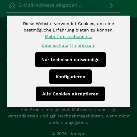
E-Mail-Adresse*
Datenschutz
Die mit einem Stern (*) markierten Felder sind
Diese Website verwendet Cookies, um eine
Service-Hotline
Ich habe die
Datenschutzbestimmungen
zur
Pflichtfelder.
bestmögliche Erfahrung bieten zu können.
Kenntnis genommen und die
AGB
gelesen und bin
Mehr Informationen ...
mit ihnen einverstanden.
*
Info
Datenschutz
|
Impressum
Nur technisch notwendige
Kontakt
Konfigurieren
Alle Cookies akzeptieren
Alle Preise inkl. gesetzl. Mehrwertsteuer zzgl.
Versandkosten
und ggf. Nachnahmegebühren, wenn nicht
anders angegeben.
© 2026 Linnepe