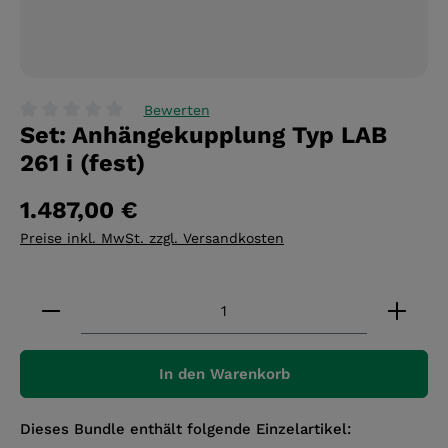
Bewerten
Set: Anhängekupplung Typ LAB
Durchschnittliche Bewertung von 0 von 5 Sternen
261 i (fest)
1.487,00 €
Preise inkl. MwSt. zzgl. Versandkosten
Produkt Anzahl: Gib den gewünschten Wert ein 
In den Warenkorb
Dieses Bundle enthält folgende Einzelartikel: