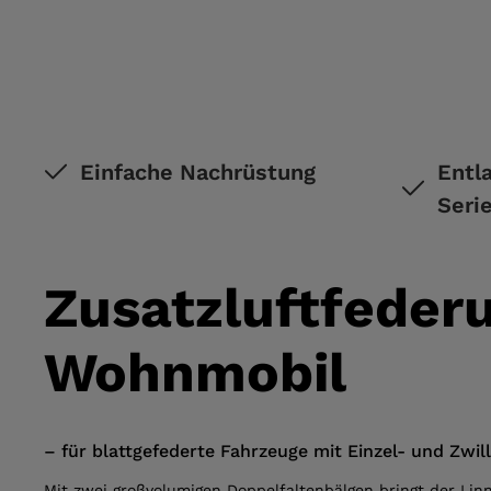
Einfache Nachrüstung
Entl
Seri
Zusatzluftfeder
Wohnmobil
– für blattgefederte Fahrzeuge mit Einzel- und Zwil
Mit zwei großvolumigen Doppelfaltenbälgen bringt der Linn