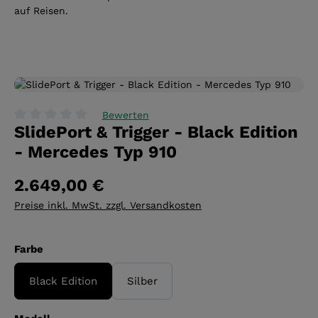
auf Reisen.
Bildergalerie überspringen
Bewerten
SlidePort & Trigger - Black Edition
Durchschnittliche Bewertung von 0 von 5 Sternen
- Mercedes Typ 910
2.649,00 €
Preise inkl. MwSt. zzgl. Versandkosten
auswählen
Farbe
Black Edition
Silber