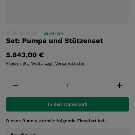
Bewerten
Set: Pumpe und Stützenset
Durchschnittliche Bewertung von 0 von 5 Sternen
5.643,00 €
Preise inkl. MwSt. zzgl. Versandkosten
Produkt Anzahl: Gib den gewünschten Wert ein 
In den Warenkorb
Dieses Bundle enthält folgende Einzelartikel:
Einzelheiten