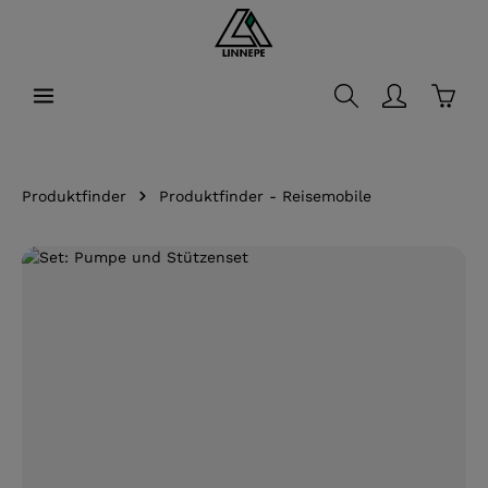
alt springen
Waren
Produktfinder
Produktfinder - Reisemobile
Bildergalerie überspringen