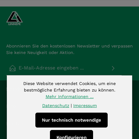
Abonnieren Sie den kostenlosen Newsletter und verpassen
Sie keine Neuigkeit oder Aktion.
E-Mail-Adresse*
Datenschutz
Diese Website verwendet Cookies, um eine
Die mit einem Stern (*) markierten Felder sind
Service-Hotline
Ich habe die
Datenschutzbestimmungen
zur
bestmögliche Erfahrung bieten zu können.
Pflichtfelder.
Kenntnis genommen und die
AGB
gelesen und bin
Mehr Informationen ...
mit ihnen einverstanden.
*
Datenschutz
|
Impressum
Info
Nur technisch notwendige
Kontakt
Konfigurieren