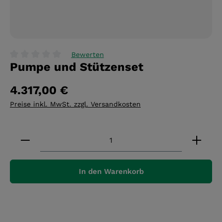
Bewerten
Pumpe und Stützenset
Durchschnittliche Bewertung von 0 von 5 Sternen
4.317,00 €
Preise inkl. MwSt. zzgl. Versandkosten
Produkt Anzahl: Gib den gewünschten Wert ein 
In den Warenkorb