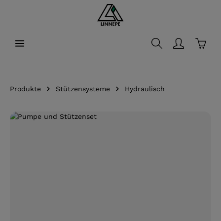
alt springen
Waren
Produkte
Stützensysteme
Hydraulisch
Bildergalerie überspringen