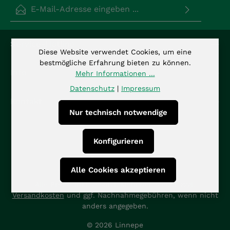
E-Mail-Adresse*
Datenschutz
Die mit einem Stern (*) markierten Felder sind
Service-Hotline
Ich habe die
Datenschutzbestimmungen
zur
Pflichtfelder.
Diese Website verwendet Cookies, um eine
Kenntnis genommen und die
AGB
gelesen und bin
bestmögliche Erfahrung bieten zu können.
mit ihnen einverstanden.
*
Info
Mehr Informationen ...
Datenschutz
|
Impressum
Kontakt
Nur technisch notwendige
Konfigurieren
Alle Cookies akzeptieren
Alle Preise inkl. gesetzl. Mehrwertsteuer zzgl.
Versandkosten
und ggf. Nachnahmegebühren, wenn nicht
anders angegeben.
© 2026 Linnepe