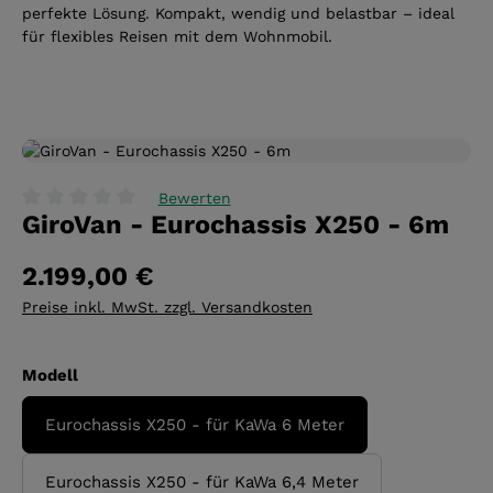
perfekte Lösung. Kompakt, wendig und belastbar – ideal
für flexibles Reisen mit dem Wohnmobil.
Bildergalerie überspringen
Bewerten
GiroVan - Eurochassis X250 - 6m
Durchschnittliche Bewertung von 0 von 5 Sternen
2.199,00 €
Preise inkl. MwSt. zzgl. Versandkosten
auswählen
Modell
Eurochassis X250 - für KaWa 6 Meter
Eurochassis X250 - für KaWa 6,4 Meter