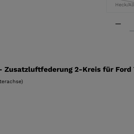
Heck/All
Produkt
- Zusatzluftfederung 2-Kreis für Ford 
nterachse)