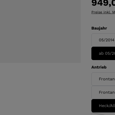
949,
Preise inkl. 
aus
Baujahr
05/2014
ab 05/2
aus
Antrieb
Frontan
Frontan
Heck/All