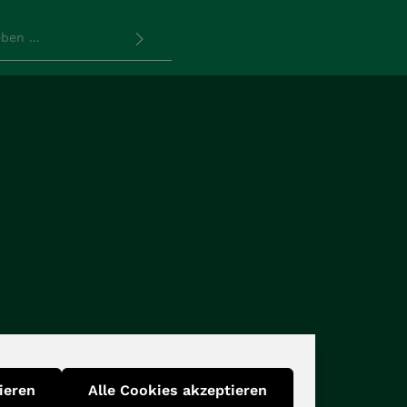
rkierten Felder sind
utzbestimmungen
zur
d die
AGB
gelesen und bin
en.
*
ieren
Alle Cookies akzeptieren