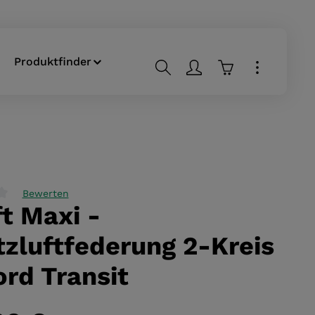
Produktfinder
Warenkorb enthä
Bewerten
ft Maxi -
liche Bewertung von 0 von 5 Sternen
tzluftfederung 2-Kreis
ord Transit