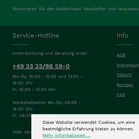
Abonnieren Sie den kostenlosen Newsletter und verpassen 
Service-Hotline
Info
Unterstützung und Beratung unter:
AGB
+49 23 33/98 59-0
Impressu
DSGVO
Mo-Do, 10:00 - 12:00 und 13:00 -
16:00 Uhr
Kontakt
Fr, 10:00 - 13:00 Uhr
FAQ
Werkstattzeiten Mo-Do, 08:00 -
16:00 Uhr
Fr, 08:00 - 12:00 Uhr
Diese Website verwendet Cookies, um eine
bestmögliche Erfahrung bieten zu können.
Oder über unser
Kontaktformular
.
Mehr Informationen ...