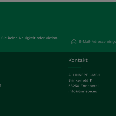
E-Mail-Adresse*
Sie keine Neuigkeit oder Aktion.
Datenschutz
Die mit einem Stern (*) ma
Kontakt
Ich habe die
Datensch
Pflichtfelder.
Kenntnis genommen un
mit ihnen einverstand
A. LINNEPE GMBH
Brinkerfeld 11
m
58256 Ennepetal
info@linnepe.eu