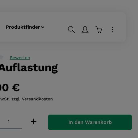
Produktfinder
Warenkorb enthä
Bewerten
 Auflastung
liche Bewertung von 0 von 5 Sternen
00 €
MwSt. zzgl. Versandkosten
 Anzahl: Gib den gewünschten Wert ei
In den Warenkorb