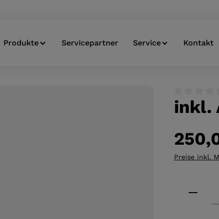
Produkte
Servicepartner
Service
Kontakt
inkl.
Durchschnitt
250,
Preise inkl. 
Produkt