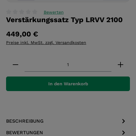
Bewerten
Verstärkungssatz Typ LRVV 2100
Durchschnittliche Bewertung von 0 von 5 Sternen
449,00 €
Preise inkl. MwSt. zzgl. Versandkosten
Produkt Anzahl: Gib den gewünschten Wert ein 
In den Warenkorb
BESCHREIBUNG
BEWERTUNGEN