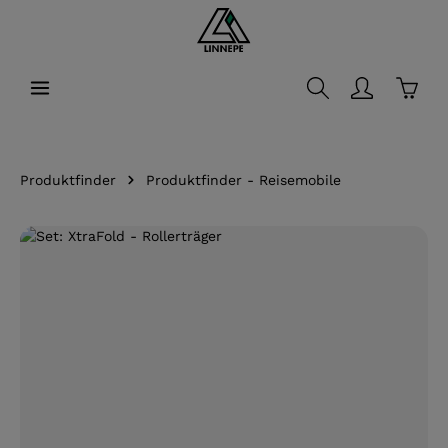
alt springen
Waren
Produktfinder
Produktfinder - Reisemobile
Bildergalerie überspringen