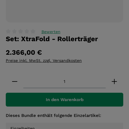
Bewerten
Set: XtraFold - Rollerträger
Durchschnittliche Bewertung von 0 von 5 Sternen
2.366,00 €
Preise inkl. MwSt. zzgl. Versandkosten
Produkt Anzahl: Gib den gewünschten Wert ein 
In den Warenkorb
Dieses Bundle enthält folgende Einzelartikel:
Einzelheiten