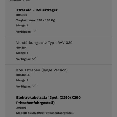
XtraFold - Rollerträger
304890
Traglast:
max. 130 - 150 Kg
Menge:
1
Verfügbar:
Verstärkungssatz Typ LRVV 030
404184
Menge:
1
Verfügbar:
Kreuzstreben (lange Version)
304163-L
Menge:
1
Verfügbar:
Elektrokabelsatz 13pol. (X250/X290
Pritschenfahrgestell)
301805
Modell:
X250/X290 Pritschenfahrgestell