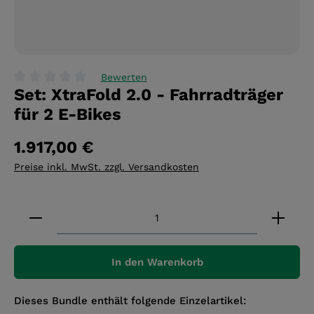
Bewerten
Set: XtraFold 2.0 - Fahrradträger
Durchschnittliche Bewertung von 0 von 5 Sternen
für 2 E-Bikes
1.917,00 €
Preise inkl. MwSt. zzgl. Versandkosten
Produkt Anzahl: Gib den gewünschten Wert ein 
In den Warenkorb
Dieses Bundle enthält folgende Einzelartikel: