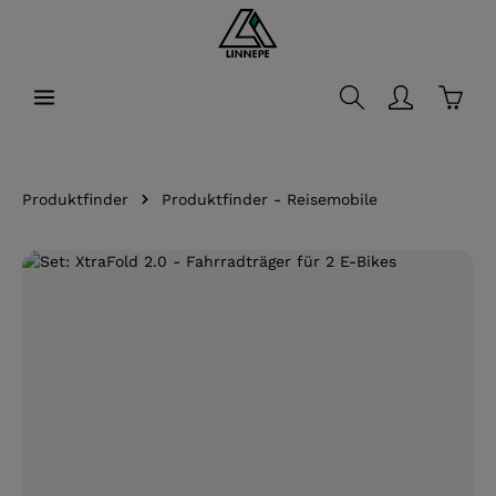
alt springen
Waren
Produktfinder
Produktfinder - Reisemobile
Bildergalerie überspringen