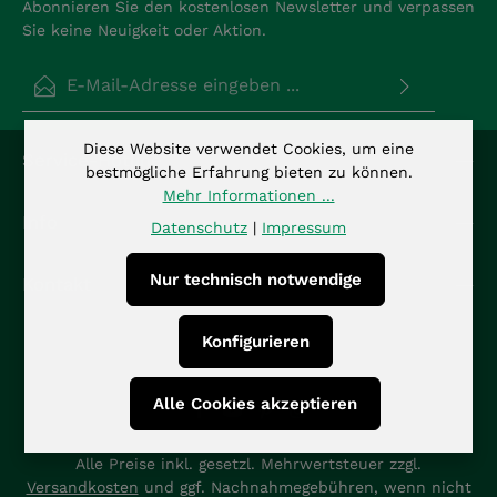
Abonnieren Sie den kostenlosen Newsletter und verpassen
Sie keine Neuigkeit oder Aktion.
E-Mail-Adresse*
Datenschutz
Diese Website verwendet Cookies, um eine
Die mit einem Stern (*) markierten Felder sind
Service-Hotline
Ich habe die
Datenschutzbestimmungen
zur
bestmögliche Erfahrung bieten zu können.
Pflichtfelder.
Kenntnis genommen und die
AGB
gelesen und bin
Mehr Informationen ...
mit ihnen einverstanden.
*
Info
Datenschutz
|
Impressum
Nur technisch notwendige
Kontakt
Konfigurieren
Alle Cookies akzeptieren
Alle Preise inkl. gesetzl. Mehrwertsteuer zzgl.
Versandkosten
und ggf. Nachnahmegebühren, wenn nicht