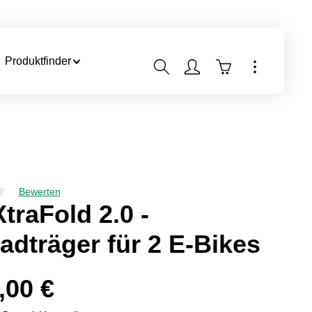
Produktfinder
Warenkorb enthäl
Bewerten
che Bewertung von 0 von 5 Sternen
XtraFold 2.0 -
adträger für 2 E-Bikes
,00 €