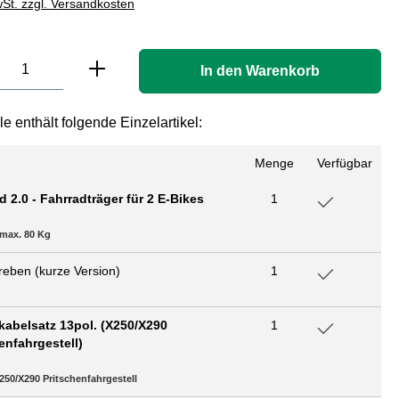
wSt. zzgl. Versandkosten
Anzahl: Gib den gewünschten Wert ein oder
In den Warenkorb
e enthält folgende Einzelartikel:
n
Menge
Verfügbar
d 2.0 - Fahrradträger für 2 E-Bikes
1
max. 80 Kg
reben (kurze Version)
1
kabelsatz 13pol. (X250/X290
1
enfahrgestell)
250/X290 Pritschenfahrgestell