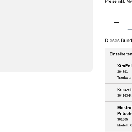
Preise inkl. M
Produkt 
Dieses Bundl
Einzelheite
XtraFol
304891
Traglast:
Kreuzst
304163-K
Elektro
Pritsch
301805
Modell:
X