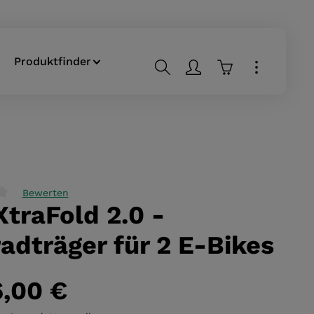
Produktfinder
Warenkorb enthä
Bewerten
XtraFold 2.0 -
liche Bewertung von 0 von 5 Sternen
adträger für 2 E-Bikes
6,00 €