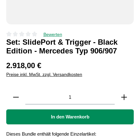
Bewerten
Durchschnittliche Bewertung von 0 von 5 Sternen
Set: SlidePort & Trigger - Black
Edition - Mercedes Typ 906/907
2.918,00 €
Preise inkl. MwSt. zzgl. Versandkosten
Produkt Anzahl: Gib den gewünschten Wert ein oder b
In den Warenkorb
Dieses Bundle enthält folgende Einzelartikel: