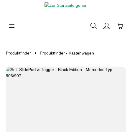
alt springen
Waren
Produktfinder
Produktfinder - Kastenwagen
Bildergalerie überspringen