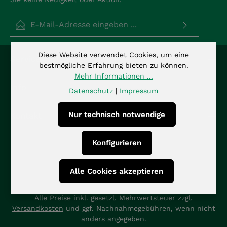
E-Mail-Adresse*
Datenschutz
Die mit einem Stern (*) markierten Felder sind
Diese Website verwendet Cookies, um eine
Service-Hotline
Ich habe die
Datenschutzbestimmungen
zur
Pflichtfelder.
bestmögliche Erfahrung bieten zu können.
Kenntnis genommen und die
AGB
gelesen und bin
Mehr Informationen ...
mit ihnen einverstanden.
*
Info
Datenschutz
|
Impressum
Nur technisch notwendige
Kontakt
Konfigurieren
Alle Cookies akzeptieren
Alle Preise inkl. gesetzl. Mehrwertsteuer zzgl.
Versandkosten
und ggf. Nachnahmegebühren, wenn nicht
anders angegeben.