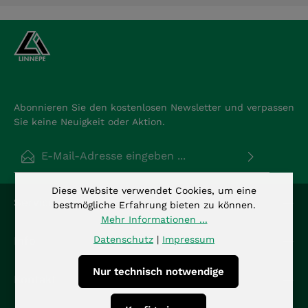
Abonnieren Sie den kostenlosen Newsletter und verpassen
Sie keine Neuigkeit oder Aktion.
E-Mail-Adresse*
Datenschutz
Diese Website verwendet Cookies, um eine
Die mit einem Stern (*) markierten Felder sind
Service-Hotline
Ich habe die
Datenschutzbestimmungen
zur
bestmögliche Erfahrung bieten zu können.
Pflichtfelder.
Kenntnis genommen und die
AGB
gelesen und bin
Mehr Informationen ...
mit ihnen einverstanden.
*
Datenschutz
|
Impressum
Info
Nur technisch notwendige
Kontakt