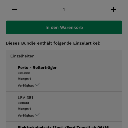
Produkt Anzahl: Gib den gewünschten Wert ein 
In den Warenkorb
Dieses Bundle enthält folgende Einzelartikel:
Einzelheiten
Porto - Rollerträger
305000
Menge:
1
Verfügbar:
LRV 381
301033
Menge:
1
Verfügbar:
Elektrokabelsatz 13pol. (Ford Transit ab 06/16