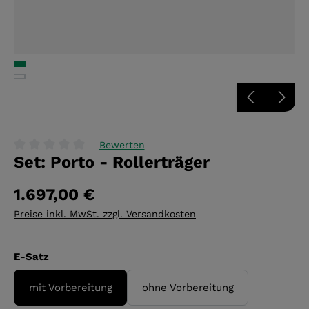
Bewerten
Set: Porto - Rollerträger
Durchschnittliche Bewertung von 0 von 5 Sternen
1.697,00 €
Preise inkl. MwSt. zzgl. Versandkosten
auswählen
E-Satz
mit Vorbereitung
ohne Vorbereitung