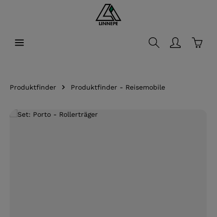
alt springen
Waren
Produktfinder
Produktfinder - Reisemobile
Bildergalerie überspringen