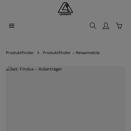
alt springen
Waren
Produktfinder
Produktfinder - Reisemobile
Bildergalerie überspringen