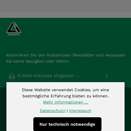
Abonnieren Sie den kostenlosen Newsletter und verpassen
Sie keine Neuigkeit oder Aktion.
E-Mail-Adresse*
Datenschutz
Diese Website verwendet Cookies, um eine
Die mit einem Stern (*) markierten Felder sind
Service-Hotline
bestmögliche Erfahrung bieten zu können.
Ich habe die
Datenschutzbestimmungen
zur
Pflichtfelder.
Mehr Informationen ...
Kenntnis genommen und die
AGB
gelesen und bin
mit ihnen einverstanden.
*
Datenschutz
|
Impressum
Info
Nur technisch notwendige
Kontakt