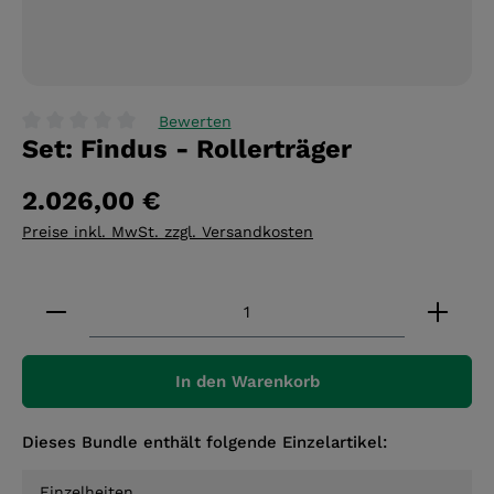
Bewerten
Set: Findus - Rollerträger
Durchschnittliche Bewertung von 0 von 5 Sternen
2.026,00 €
Preise inkl. MwSt. zzgl. Versandkosten
Produkt Anzahl: Gib den gewünschten Wert ein 
In den Warenkorb
Dieses Bundle enthält folgende Einzelartikel:
Einzelheiten