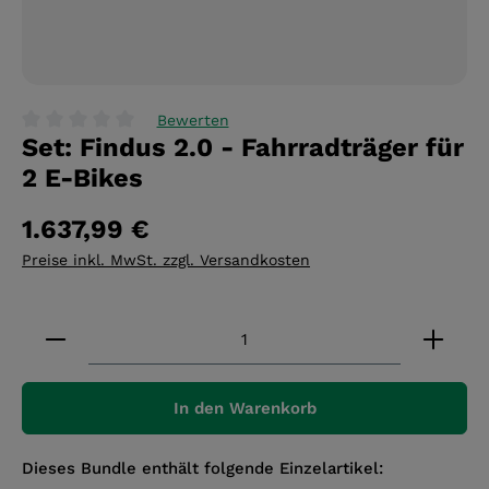
Bewerten
Set: Findus 2.0 - Fahrradträger für
Durchschnittliche Bewertung von 0 von 5 Sternen
2 E-Bikes
1.637,99 €
Preise inkl. MwSt. zzgl. Versandkosten
Produkt Anzahl: Gib den gewünschten Wert ein 
In den Warenkorb
Dieses Bundle enthält folgende Einzelartikel: