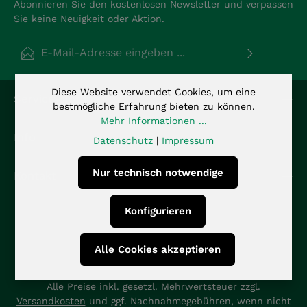
Abonnieren Sie den kostenlosen Newsletter und verpassen
Sie keine Neuigkeit oder Aktion.
E-Mail-Adresse*
Datenschutz
Diese Website verwendet Cookies, um eine
Die mit einem Stern (*) markierten Felder sind
Service-Hotline
Ich habe die
Datenschutzbestimmungen
zur
bestmögliche Erfahrung bieten zu können.
Pflichtfelder.
Kenntnis genommen und die
AGB
gelesen und bin
Mehr Informationen ...
mit ihnen einverstanden.
*
Info
Datenschutz
|
Impressum
Nur technisch notwendige
Kontakt
Konfigurieren
Alle Cookies akzeptieren
Alle Preise inkl. gesetzl. Mehrwertsteuer zzgl.
Versandkosten
und ggf. Nachnahmegebühren, wenn nicht