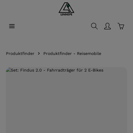
alt springen
Waren
Produktfinder
Produktfinder - Reisemobile
Bildergalerie überspringen