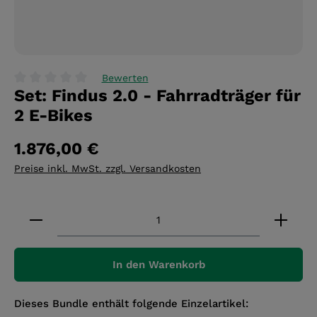
Bewerten
Set: Findus 2.0 - Fahrradträger für
Durchschnittliche Bewertung von 0 von 5 Sternen
2 E-Bikes
1.876,00 €
Preise inkl. MwSt. zzgl. Versandkosten
Produkt Anzahl: Gib den gewünschten Wert ein 
In den Warenkorb
Dieses Bundle enthält folgende Einzelartikel: