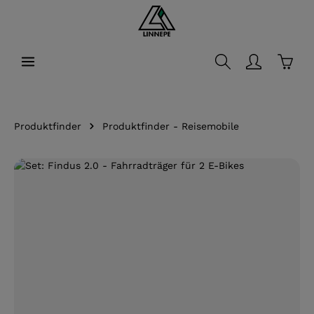
alt springen
Waren
Produktfinder
Produktfinder - Reisemobile
Bildergalerie überspringen