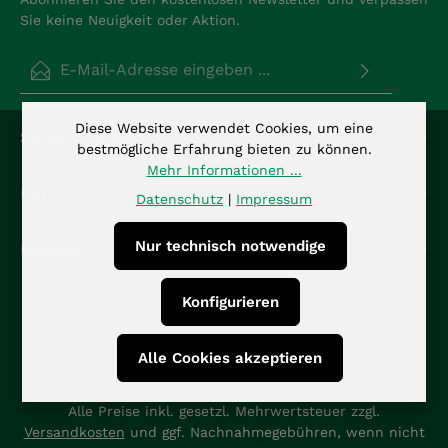
Sie keine Neuigkeit oder Aktion.
E-Mail-Adresse*
Datenschutz
Die mit einem Stern (*) markierten Felder sind
Diese Website verwendet Cookies, um eine
Service-Hotline
Ich habe die
Datenschutzbestimmungen
zur
Pflichtfelder.
bestmögliche Erfahrung bieten zu können.
Kenntnis genommen und die
AGB
gelesen und bin
Mehr Informationen ...
mit ihnen einverstanden.
*
Info
Datenschutz
|
Impressum
Nur technisch notwendige
Kontakt
Konfigurieren
Alle Cookies akzeptieren
Alle Preise inkl. gesetzl. Mehrwertsteuer zzgl.
Versandkosten
und ggf. Nachnahmegebühren, wenn nicht