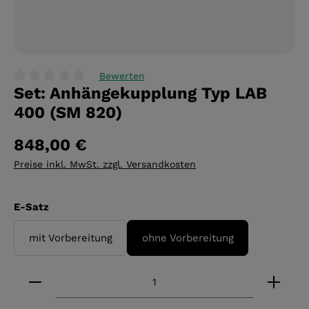
Bewerten
Set: Anhängekupplung Typ LAB
Durchschnittliche Bewertung von 0 von 5 Sternen
400 (SM 820)
848,00 €
Preise inkl. MwSt. zzgl. Versandkosten
auswählen
E-Satz
mit Vorbereitung
ohne Vorbereitung
Produkt Anzahl: Gib den gewünschten Wert ein 