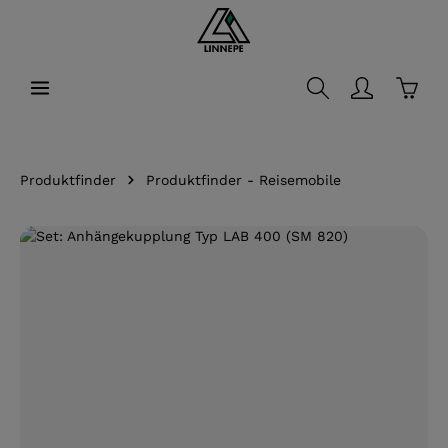
alt springen
Waren
Produktfinder
Produktfinder - Reisemobile
Bildergalerie überspringen