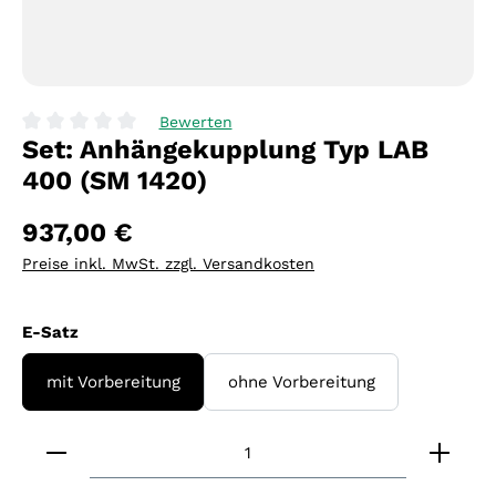
Bewerten
Set: Anhängekupplung Typ LAB
Durchschnittliche Bewertung von 0 von 5 Sternen
400 (SM 1420)
937,00 €
Preise inkl. MwSt. zzgl. Versandkosten
auswählen
E-Satz
mit Vorbereitung
ohne Vorbereitung
Produkt Anzahl: Gib den gewünschten Wert ein 