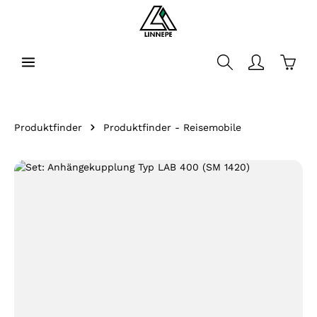
alt springen
Waren
Produktfinder
Produktfinder - Reisemobile
Bildergalerie überspringen