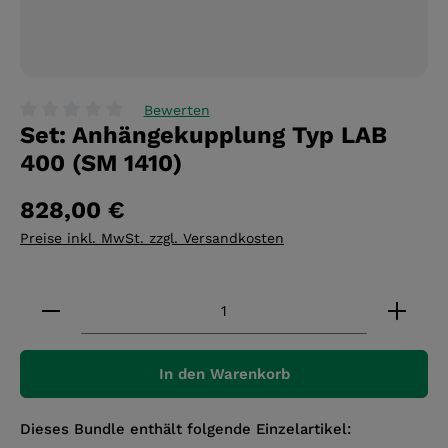
Bewerten
Set: Anhängekupplung Typ LAB
Durchschnittliche Bewertung von 0 von 5 Sternen
400 (SM 1410)
828,00 €
Preise inkl. MwSt. zzgl. Versandkosten
Produkt Anzahl: Gib den gewünschten Wert ein 
In den Warenkorb
Dieses Bundle enthält folgende Einzelartikel: