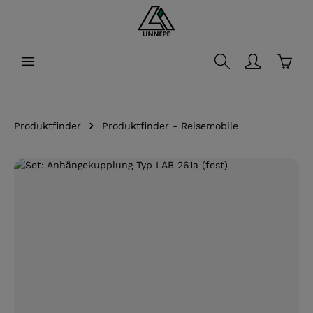
alt springen
Waren
Produktfinder
Produktfinder - Reisemobile
Bildergalerie überspringen