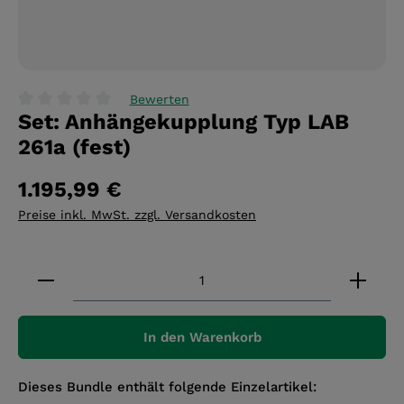
Bewerten
Set: Anhängekupplung Typ LAB
Durchschnittliche Bewertung von 0 von 5 Sternen
261a (fest)
1.195,99 €
Preise inkl. MwSt. zzgl. Versandkosten
Produkt Anzahl: Gib den gewünschten Wert ein 
In den Warenkorb
Dieses Bundle enthält folgende Einzelartikel: