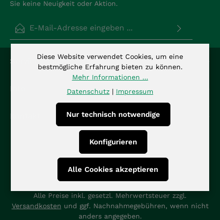
Sie keine Neuigkeit oder Aktion.
E-Mail-Adresse*
Datenschutz
Die mit einem Stern (*) markierten Felder sind
Diese Website verwendet Cookies, um eine
Service-Hotline
Ich habe die
Datenschutzbestimmungen
zur
Pflichtfelder.
bestmögliche Erfahrung bieten zu können.
Kenntnis genommen und die
AGB
gelesen und bin
Mehr Informationen ...
mit ihnen einverstanden.
*
Info
Datenschutz
|
Impressum
Nur technisch notwendige
Kontakt
Konfigurieren
Alle Cookies akzeptieren
Alle Preise inkl. gesetzl. Mehrwertsteuer zzgl.
Versandkosten
und ggf. Nachnahmegebühren, wenn nicht
anders angegeben.