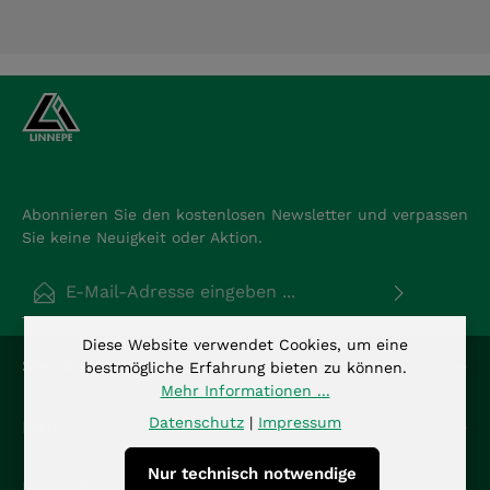
Abonnieren Sie den kostenlosen Newsletter und verpassen
Sie keine Neuigkeit oder Aktion.
E-Mail-Adresse*
Datenschutz
Diese Website verwendet Cookies, um eine
Die mit einem Stern (*) markierten Felder sind
Service-Hotline
bestmögliche Erfahrung bieten zu können.
Ich habe die
Datenschutzbestimmungen
zur
Pflichtfelder.
Mehr Informationen ...
Kenntnis genommen und die
AGB
gelesen und bin
mit ihnen einverstanden.
*
Datenschutz
|
Impressum
Info
Nur technisch notwendige
Kontakt