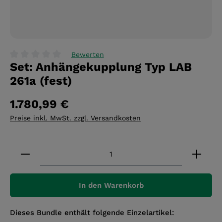
Bewerten
Set: Anhängekupplung Typ LAB
Durchschnittliche Bewertung von 0 von 5 Sternen
261a (fest)
1.780,99 €
Preise inkl. MwSt. zzgl. Versandkosten
Produkt Anzahl: Gib den gewünschten Wert ein 
In den Warenkorb
Dieses Bundle enthält folgende Einzelartikel: