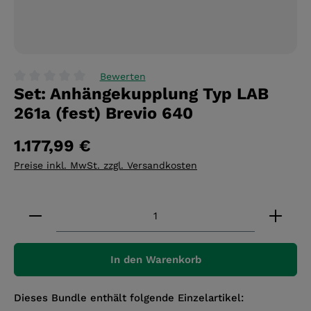
Bewerten
Set: Anhängekupplung Typ LAB
Durchschnittliche Bewertung von 0 von 5 Sternen
261a (fest) Brevio 640
1.177,99 €
Preise inkl. MwSt. zzgl. Versandkosten
Produkt Anzahl: Gib den gewünschten Wert ein 
In den Warenkorb
Dieses Bundle enthält folgende Einzelartikel: