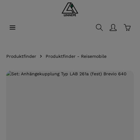
alt springen
Waren
Produktfinder
Produktfinder - Reisemobile
Bildergalerie überspringen