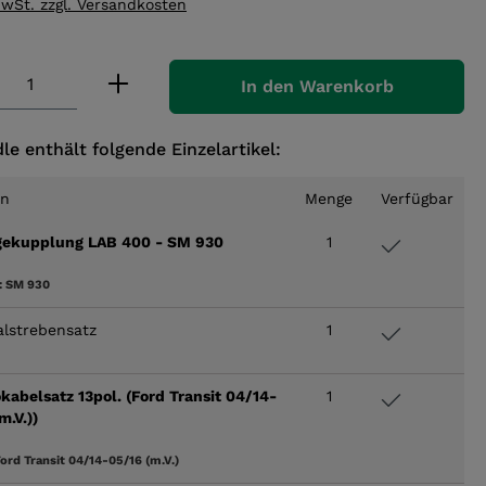
MwSt. zzgl. Versandkosten
 Anzahl: Gib den gewünschten Wert ei
In den Warenkorb
le enthält folgende Einzelartikel:
en
Menge
Verfügbar
ekupplung LAB 400 - SM 930
1
:
SM 930
alstrebensatz
1
kabelsatz 13pol. (Ford Transit 04/14-
1
m.V.))
ord Transit 04/14-05/16 (m.V.)