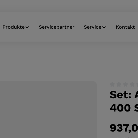
Produkte
Servicepartner
Service
Kontakt
Set:
Durchschnitt
400 
937,