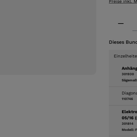
Preise inkl. 
Produkt
Dieses Bund
Einzelheit
Anhäng
301930
Sägemaß
Diagon
110746
Elektro
05/16 (
301814
Modell:
F