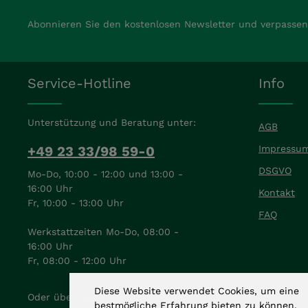
Abonnieren Sie den kostenlosen Newsletter und verpassen 
Service-Hotline
Info
Unterstützung und Beratung unter:
AGB
+49 23 33/98 59-0
Impressu
DSGVO
Mo-Do, 10:00 - 12:00 und 13:00 -
16:00 Uhr
Kontakt
Fr, 10:00 - 13:00 Uhr
FAQ
Werkstattzeiten Mo-Do, 08:00 -
16:00 Uhr
Fr, 08:00 - 12:00 Uhr
Diese Website verwendet Cookies, um eine
Oder über unser
Kontaktformular
.
bestmögliche Erfahrung bieten zu können.