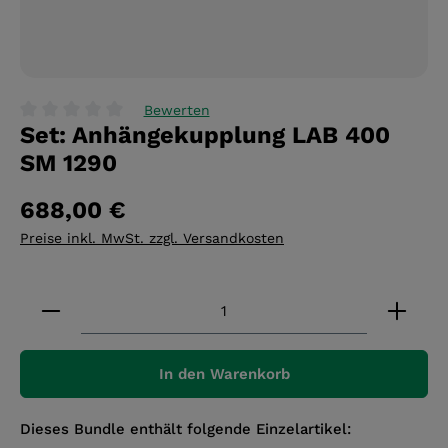
Bewerten
Set: Anhängekupplung LAB 400
Durchschnittliche Bewertung von 0 von 5 Sternen
SM 1290
688,00 €
Preise inkl. MwSt. zzgl. Versandkosten
Produkt Anzahl: Gib den gewünschten Wert ein 
In den Warenkorb
Dieses Bundle enthält folgende Einzelartikel: