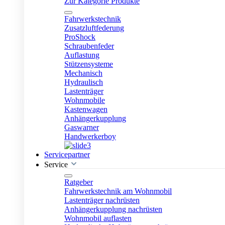
Zur Kategorie Produkte
Fahrwerkstechnik
Zusatzluftfederung
ProShock
Schraubenfeder
Auflastung
Stützensysteme
Mechanisch
Hydraulisch
Lastenträger
Wohnmobile
Kastenwagen
Anhängerkupplung
Gaswarner
Handwerkerboy
Servicepartner
Service
Ratgeber
Fahrwerkstechnik am Wohnmobil
Lastenträger nachrüsten
Anhängerkupplung nachrüsten
Wohnmobil auflasten