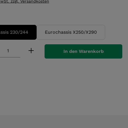
MwSt. zzgl. Versandkosten
wählen
ssis 230/244
Eurochassis X250/X290
 Anzahl: Gib den gewünschten Wert ei
In den Warenkorb