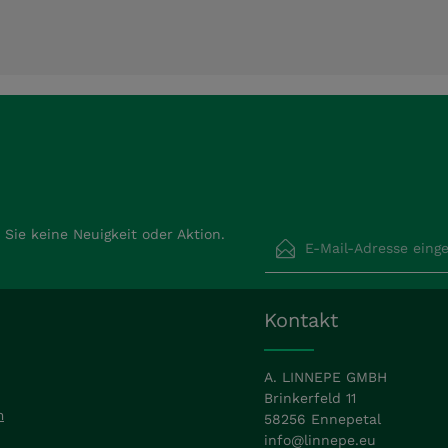
E-Mail-Adresse*
Sie keine Neuigkeit oder Aktion.
Datenschutz
Die mit einem Stern (*) ma
Kontakt
Ich habe die
Datensch
Pflichtfelder.
Kenntnis genommen un
mit ihnen einverstand
A. LINNEPE GMBH
Brinkerfeld 11
m
58256 Ennepetal
info@linnepe.eu