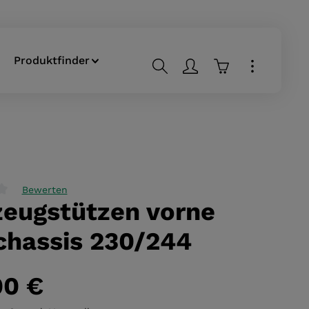
Produktfinder
Warenkorb enthä
Bewerten
zeugstützen vorne
liche Bewertung von 0 von 5 Sternen
chassis 230/244
00 €