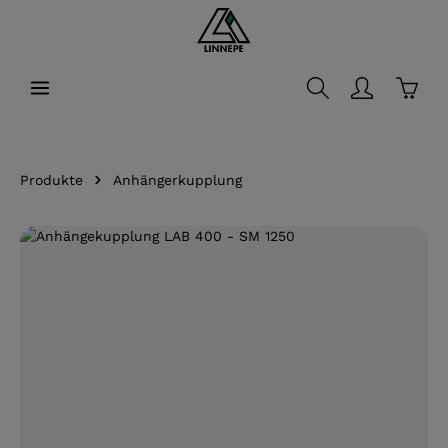
alt springen
Waren
Produkte
Anhängerkupplung
Bildergalerie überspringen