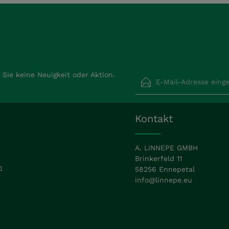
E-Mail-Adresse*
Sie keine Neuigkeit oder Aktion.
Datenschutz
Die mit einem Stern (*) ma
Kontakt
Ich habe die
Datensch
Pflichtfelder.
Kenntnis genommen un
mit ihnen einverstand
A. LINNEPE GMBH
Brinkerfeld 11
m
58256 Ennepetal
info@linnepe.eu