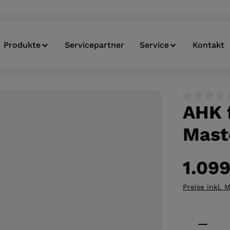
Produkte
Servicepartner
Service
Kontakt
AHK 
Durchschnitt
Maste
1.099
Preise inkl. 
Produkt