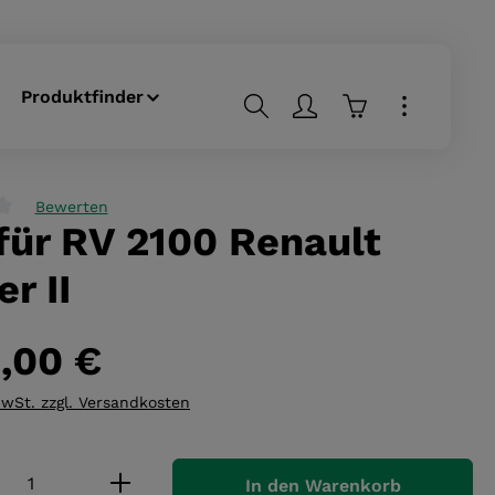
Produktfinder
Warenkorb enthä
Bewerten
für RV 2100 Renault
liche Bewertung von 0 von 5 Sternen
r II
,00 €
MwSt. zzgl. Versandkosten
 Anzahl: Gib den gewünschten Wert ei
In den Warenkorb