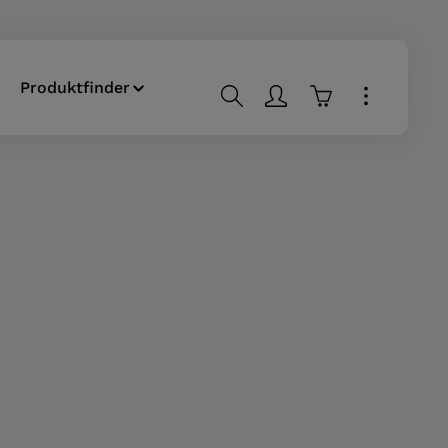
Produktfinder
Warenkorb enthä