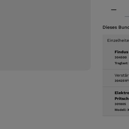
Produkt
Dieses Bund
Einzelheit
Findus 
304500
Traglast:
Verstä
304251F
Elektr
Pritsch
301805
Modell:
X