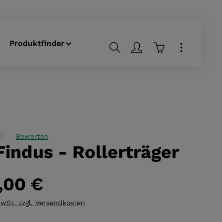
Produktfinder
Warenkorb enthä
Bewerten
Findus - Rollerträger
liche Bewertung von 0 von 5 Sternen
,00 €
MwSt. zzgl. Versandkosten