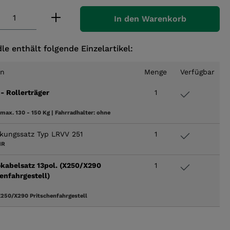
 Anzahl: Gib den gewünschten Wert ei
In den Warenkorb
le enthält folgende Einzelartikel:
en
Menge
Verfügbar
- Rollerträger
1
max. 130 - 150 Kg
|
Fahrradhalter:
ohne
rkungssatz Typ LRVV 251
1
1R
okabelsatz 13pol. (X250/X290
1
enfahrgestell)
250/X290 Pritschenfahrgestell