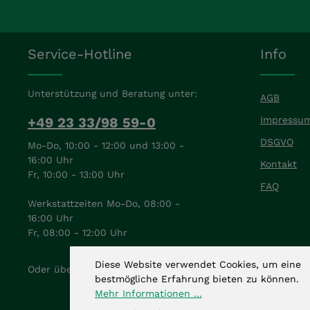
Service-Hotline
Info
Unterstützung und Beratung unter:
AGB
+49 23 33/98 59-0
Impressu
DSGVO
Mo-Do, 10:00 - 12:00 und 13:00 -
16:00 Uhr
Kontakt
Fr, 10:00 - 13:00 Uhr
FAQ
Werkstattzeiten Mo-Do, 08:00 -
16:00 Uhr
Fr, 08:00 - 12:00 Uhr
Diese Website verwendet Cookies, um eine
Oder über unser
Kontaktformular
.
bestmögliche Erfahrung bieten zu können.
Mehr Informationen ...