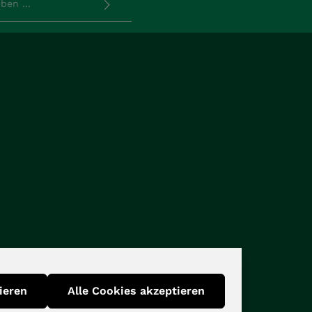
rkierten Felder sind
utzbestimmungen
zur
d die
AGB
gelesen und bin
en.
*
ieren
Alle Cookies akzeptieren