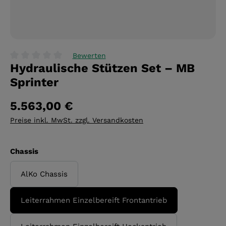
Bewerten
Hydraulische Stützen Set – MB
Durchschnittliche Bewertung von 0 von 5 Sternen
Sprinter
5.563,00 €
Preise inkl. MwSt. zzgl. Versandkosten
auswählen
Chassis
AlKo Chassis
Leiterrahmen Einzelbereift Frontantrieb