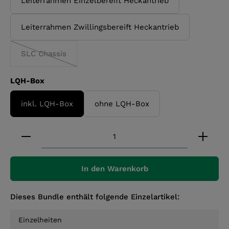
Leiterrahmen Einzelbereift Heckantrieb
Leiterrahmen Zwillingsbereift Heckantrieb
SLC Chassis
(Diese Option ist zurzeit nicht verfügbar.)
auswählen
LQH-Box
inkl. LQH-Box
ohne LQH-Box
Produkt Anzahl: Gib den gewünschten Wert ein 
In den Warenkorb
Dieses Bundle enthält folgende Einzelartikel:
Einzelheiten