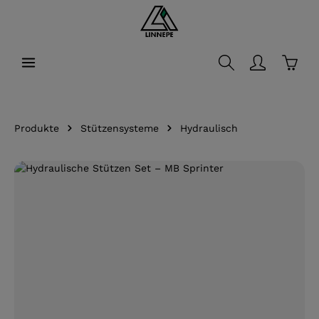
alt springen
Waren
Produkte
Stützensysteme
Hydraulisch
Bildergalerie überspringen